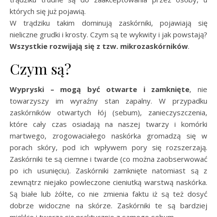
których się już pojawią.
W trądziku takim dominują zaskórniki, pojawiają się
nieliczne grudki i krosty. Czym są te wykwity i jak powstają?
Wszystkie rozwijają się z tzw. mikrozaskórników
.
Czym są?
Wypryski – mogą być otwarte i zamknięte
, nie
towarzyszy im wyraźny stan zapalny. W przypadku
zaskórników otwartych łój (sebum), zanieczyszczenia,
które cały czas osiadają na naszej twarzy i komórki
martwego, zrogowaciałego naskórka gromadzą się w
porach skóry, pod ich wpływem pory się rozszerzają.
Zaskórniki te są ciemne i twarde (co można zaobserwować
po ich usunięciu). Zaskórniki zamknięte natomiast są z
zewnątrz niejako powleczone cieniutką warstwą naskórka.
Są białe lub żółte, co nie zmienia faktu iż są też dosyć
dobrze widoczne na skórze. Zaskórniki te są bardziej