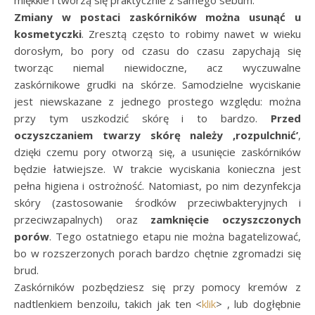
miękkie i tworzą się praktycznie z samego sebum.
Zmiany w postaci zaskórników można usunąć u
kosmetyczki
. Zresztą często to robimy nawet w wieku
dorosłym, bo pory od czasu do czasu zapychają się
tworząc niemal niewidoczne, acz wyczuwalne
zaskórnikowe grudki na skórze. Samodzielne wyciskanie
jest niewskazane z jednego prostego względu: można
przy tym uszkodzić skórę i to bardzo.
Przed
oczyszczaniem twarzy skórę należy ‚rozpulchnić’
,
dzięki czemu pory otworzą się, a usunięcie zaskórników
będzie łatwiejsze. W trakcie wyciskania konieczna jest
pełna higiena i ostrożność. Natomiast, po nim dezynfekcja
skóry (zastosowanie środków przeciwbakteryjnych i
przeciwzapalnych) oraz
zamknięcie oczyszczonych
porów
. Tego ostatniego etapu nie można bagatelizować,
bo w rozszerzonych porach bardzo chętnie zgromadzi się
brud.
Zaskórników pozbędziesz się przy pomocy kremów z
nadtlenkiem benzoilu, takich jak ten <
klik
> , lub dogłębnie