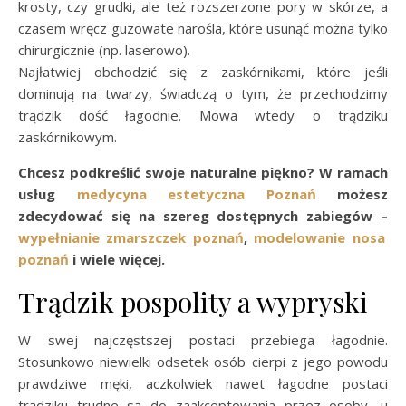
krosty, czy grudki, ale też rozszerzone pory w skórze, a
czasem wręcz guzowate narośla, które usunąć można tylko
chirurgicznie (np. laserowo).
Najłatwiej obchodzić się z zaskórnikami, które jeśli
dominują na twarzy, świadczą o tym, że przechodzimy
trądzik dość łagodnie. Mowa wtedy o trądziku
zaskórnikowym.
Chcesz podkreślić swoje naturalne piękno? W ramach
usług
medycyna estetyczna Poznań
możesz
zdecydować się na szereg dostępnych zabiegów –
wypełnianie zmarszczek poznań
,
modelowanie nosa
poznań
i wiele więcej.
Trądzik pospolity a wypryski
W swej najczęstszej postaci przebiega łagodnie.
Stosunkowo niewielki odsetek osób cierpi z jego powodu
prawdziwe męki, aczkolwiek nawet łagodne postaci
trądziku trudne są do zaakceptowania przez osoby, u