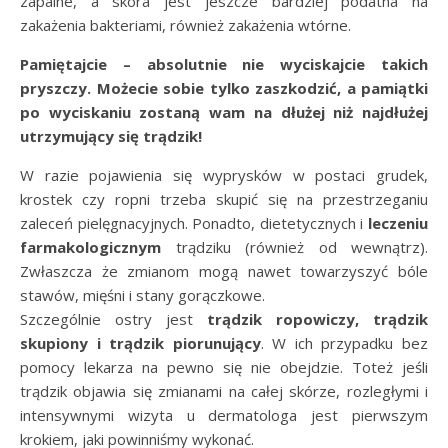
zapalne, a skóra jest jeszcze bardziej podatna na
zakażenia bakteriami, również zakażenia wtórne.
Pamiętajcie – absolutnie nie wyciskajcie takich
pryszczy. Możecie sobie tylko zaszkodzić, a pamiątki
po wyciskaniu zostaną wam na dłużej niż najdłużej
utrzymujący się trądzik!
W razie pojawienia się wyprysków w postaci grudek,
krostek czy ropni trzeba skupić się na przestrzeganiu
zaleceń pielęgnacyjnych. Ponadto, dietetycznych i
leczeniu
farmakologicznym
trądziku (również od wewnątrz).
Zwłaszcza że zmianom mogą nawet towarzyszyć bóle
stawów, mięśni i stany gorączkowe.
Szczególnie ostry jest
trądzik ropowiczy, trądzik
skupiony i trądzik piorunujący
. W ich przypadku bez
pomocy lekarza na pewno się nie obejdzie. Toteż jeśli
trądzik objawia się zmianami na całej skórze, rozległymi i
intensywnymi wizyta u dermatologa jest pierwszym
krokiem, jaki powinniśmy wykonać.